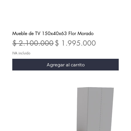
Mueble de TV 150x40x63 Flor Morado
Precio
Precio de oferta
$ 2.100.000
$ 1.995.000
IVA incluido
Agregar al carrito