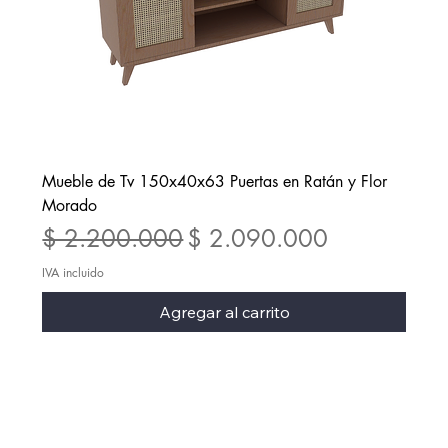
Mueble de Tv 150x40x63 Puertas en Ratán y Flor
Morado
Precio
Precio de oferta
$ 2.200.000
$ 2.090.000
IVA incluido
Agregar al carrito