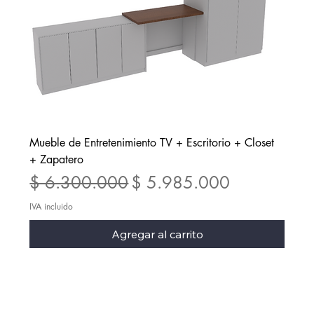
Mueble de Entretenimiento TV + Escritorio + Closet
+ Zapatero
Precio
Precio de oferta
$ 6.300.000
$ 5.985.000
IVA incluido
Agregar al carrito