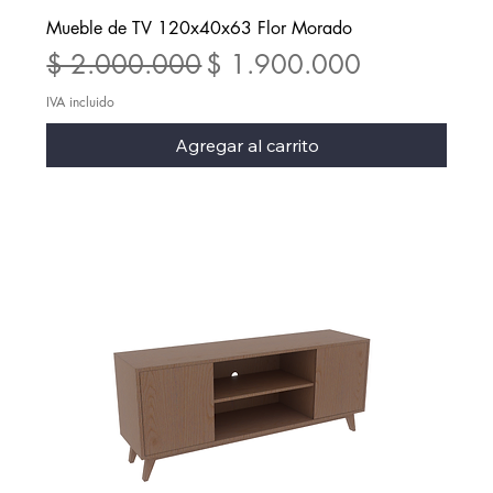
Mueble de TV 120x40x63 Flor Morado
Precio
Precio de oferta
$ 2.000.000
$ 1.900.000
IVA incluido
Agregar al carrito