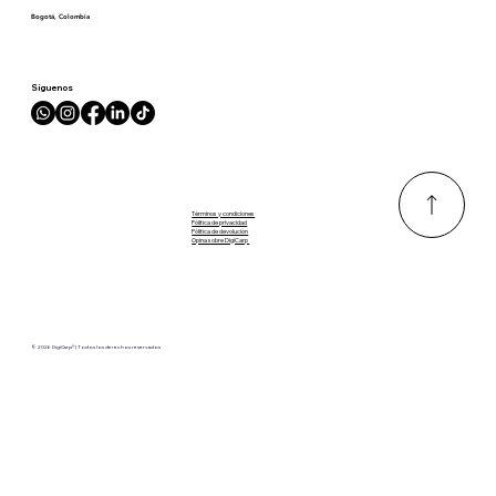
Bogotá, Colombia
Síguenos
Términos y condiciones
Pólitica de privacidad
Pólitica de devolución
Opina sobre DigiCarp
© 2026 DigiCarp® | Todos los derechos reservados