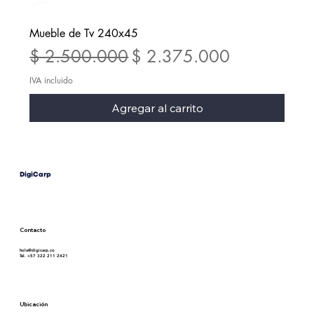
Mueble de Tv 240x45
Precio
Precio de oferta
$ 2.500.000
$ 2.375.000
IVA incluido
Agregar al carrito
DigiCarp
®
Contacto
hola@digicarp.co
Tel. +57 322 211 2421
Ubicación