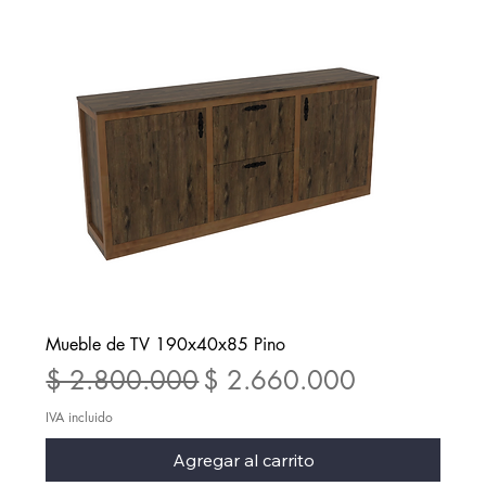
Mueble de TV 190x40x85 Pino
Precio
Precio de oferta
$ 2.800.000
$ 2.660.000
IVA incluido
Agregar al carrito