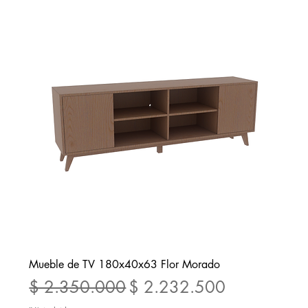
Mueble de TV 180x40x63 Flor Morado
Precio
Precio de oferta
$ 2.350.000
$ 2.232.500