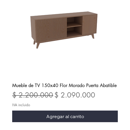
Mueble de TV 150x40 Flor Morado Puerta Abatible
Precio
Precio de oferta
$ 2.200.000
$ 2.090.000
IVA incluido
Agregar al carrito