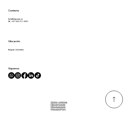
Contacto
hola@digicarp.co
Tel. +57 322 211 2421
Ubicación
Bogotá, Colombia
Síguenos
Términos y condiciones
Pólitica de privacidad
Pólitica de devolución
Opina sobre DigiCarp