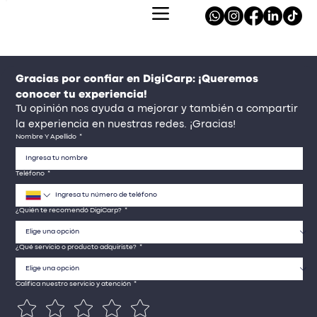
Gracias por confiar en DigiCarp: ¡Queremos 
conocer tu experiencia!
Tu opinión nos ayuda a mejorar y también a compartir 
la experiencia en nuestras redes. ¡Gracias!
Nombre Y Apellido
*
Teléfono
*
¿Quién te recomendó DigiCarp?
*
¿Qué servicio o producto adquiriste?
*
Califica nuestro servicio y atención
*