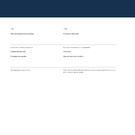
+30
+100
Años de experiencia acumulada
Proyectos realizados
Creciendo y transformándonos
De todos los tamaños y complejidades
Calidad Garantizada
Una visión
Un equipo de respaldo
Que nos une y nos moviliza
Que garantizan los procesos
Crear valor a nuestra cadena productiva y posicionar la carpintería como un
arte y una actividad de calidad