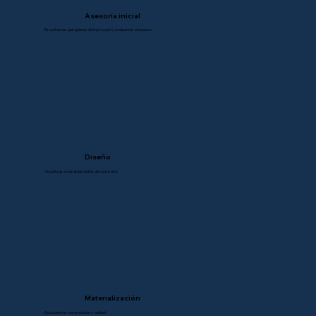
Asesoría inicial
Escuchamos qué quieres de tu proyecti y evaluamos el espacio
Diseño
Visualizas el resultado antes de construirlo
Materialización
Ejecutadmos con precisión y calidad