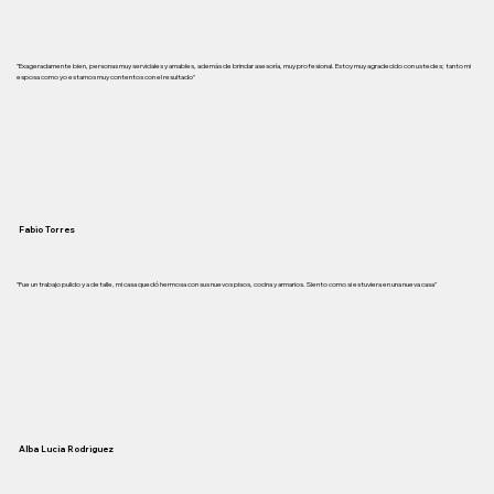
"Exageradamente bien, personas muy serviciales y amables, además de brindar asesoría, muy profesional. Estoy muy agradecido con ustedes; tanto mi
esposa como yo estamos muy contentos con el resultado"
Fabio Torres
"Fue un trabajo pulido y a detalle, mi casa quedó hermosa con sus nuevos pisos, cocina y armarios. Siento como si estuviera en una nueva casa"
Alba Lucía Rodriguez