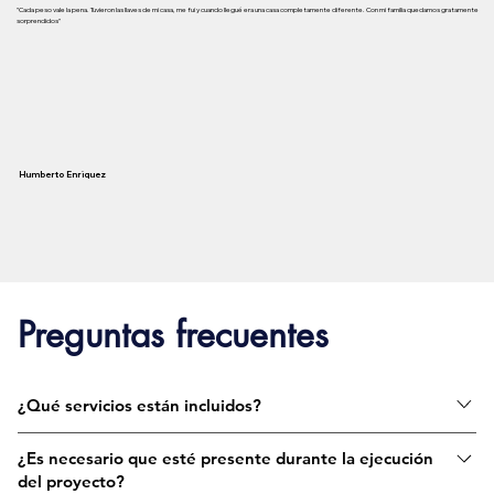
"Cada peso vale la pena. Tuvieron las llaves de mi casa, me fui y cuando llegué era una casa completamente diferente. Con mi familia quedamos gratamente
sorprendidos"
Humberto Enriquez
Preguntas frecuentes
¿Qué servicios están incluidos?
Incluimos diseño personalizado, gestión de materiales,
¿Es necesario que esté presente durante la ejecución
carpintería especializada, instalación y
del proyecto?