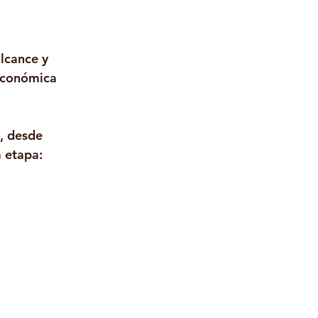
lcance y 
 económica 
, desde 
 etapa: 