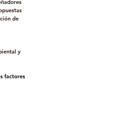
eñadores 
opuestas 
ción de 
 
iental y 
s factores 