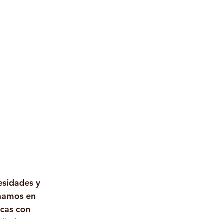
esidades y 
omamos en 
icas con 