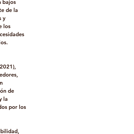
 bajos 
e de la 
 y 
 los 
cesidades 
os. 
2021), 
edores, 
n 
ión de 
 la 
os por los 
ilidad, 