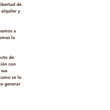
libertad de 
alquiler y 
 vamos a 
omas la 
cto de 
xión con 
 sus 
como se lo 
e generar 