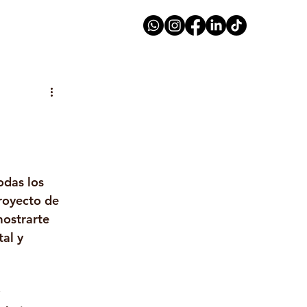
odas los 
royecto de 
mostrarte 
al y 
 