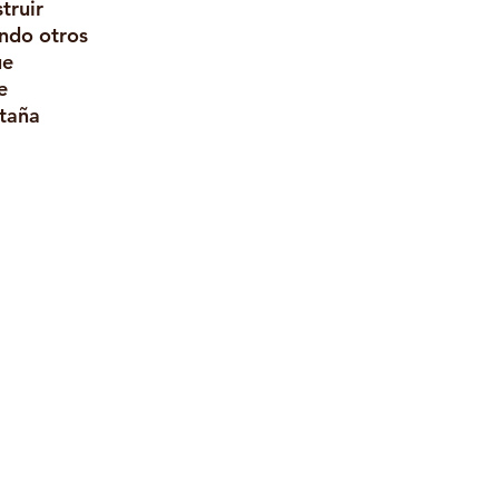
truir 
ndo otros 
e 
e 
taña 