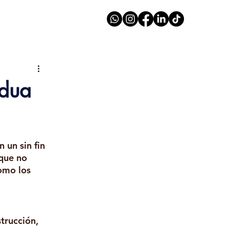
adua
un sin fin 
que no 
omo los 
trucción, 