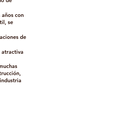
do de 
 años con 
l, se 
caciones de 
 atractiva 
 muchas 
rucción, 
industria 