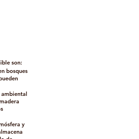
ible son:
en bosques 
 pueden 
 ambiental 
 madera 
s 
mósfera y 
 almacena 