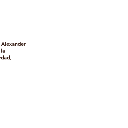
r Alexander 
la 
edad, 