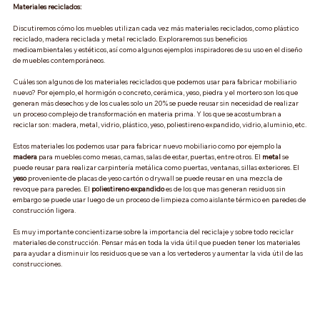
Materiales reciclados:
Discutiremos cómo los muebles utilizan cada vez más materiales reciclados, como plástico 
reciclado, madera reciclada y metal reciclado. Exploraremos sus beneficios 
medioambientales y estéticos, así como algunos ejemplos inspiradores de su uso en el diseño 
de muebles contemporáneos. 
Cuáles son algunos de los materiales reciclados que podemos usar para fabricar mobiliario 
nuevo? Por ejemplo, el hormigón o concreto, cerámica, yeso, piedra y el mortero son los que 
generan más desechos y de los cuales solo un 20% se puede reusar sin necesidad de realizar 
un proceso complejo de transformación en materia prima. Y los que se acostumbran a 
reciclar son: madera, metal, vidrio, plástico, yeso, poliestireno expandido, vidrio, aluminio, etc.
Estos materiales los podemos usar para fabricar nuevo mobiliario como por ejemplo la 
madera 
para muebles como mesas, camas, salas de estar, puertas, entre otros. El 
metal 
se 
puede reusar para realizar carpintería metálica como puertas, ventanas, sillas exteriores. El 
yeso 
proveniente de placas de yeso cartón o drywall se puede reusar en una mezcla de 
revoque para paredes. El 
poliestireno expandido 
es de los que mas generan residuos sin 
embargo se puede usar luego de un proceso de limpieza como aislante térmico en paredes de 
construcción ligera.
Es muy importante concientizarse sobre la importancia del reciclaje y sobre todo reciclar 
materiales de construcción. Pensar más en toda la vida útil que pueden tener los materiales 
para ayudar a disminuir los residuos que se van a los vertederos y aumentar la vida útil de las 
construcciones.