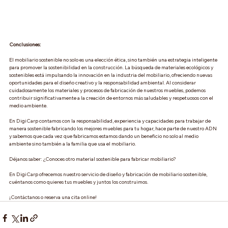
Conclusiones:
El mobiliario sostenible no solo es una elección ética, sino también una estrategia inteligente 
para promover la sostenibilidad en la construcción. La búsqueda de materiales ecológicos y 
sostenibles está impulsando la innovación en la industria del mobiliario, ofreciendo nuevas 
oportunidades para el diseño creativo y la responsabilidad ambiental. Al considerar 
cuidadosamente los materiales y procesos de fabricación de nuestros muebles, podemos 
contribuir significativamente a la creación de entornos más saludables y respetuosos con el 
medio ambiente.
En DigiCarp contamos con la responsabilidad, experiencia y capacidades para trabajar de 
manera sostenible fabricando los mejores muebles para tu hogar, hace parte de nuestro ADN 
y sabemos que cada vez que fabricamos estamos dando un beneficio no solo al medio 
ambiente sino también a la familia que usa el mobiliario.
Déjanos saber: ¿Conoces otro material sostenible para fabricar mobiliario?
En DigiCarp ofrecemos nuestro servicio de diseño y fabricación de mobiliario sostenible, 
cuéntanos como quieres tus muebles y juntos los construimos.
¡Contáctanos o reserva una cita online!