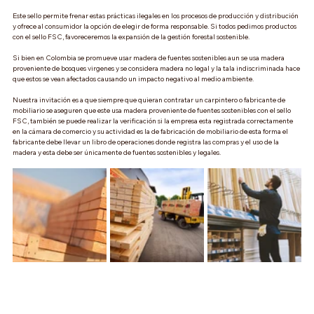
Este sello permite frenar estas prácticas ilegales en los procesos de producción y distribución 
y ofrece al consumidor la opción de elegir de forma responsable. Si todos pedimos productos 
con el sello FSC, favoreceremos la expansión de la gestión forestal sostenible.
Si bien en Colombia se promueve usar madera de fuentes sostenibles aun se usa madera 
proveniente de bosques virgenes y se considera madera no legal y la tala indiscriminada hace 
que estos se vean afectados causando un impacto negativo al medio ambiente. 
Nuestra invitación es a que siempre que quieran contratar un carpintero o fabricante de 
mobiliario se aseguren que este usa madera proveniente de fuentes sostenibles con el sello 
FSC, también se puede realizar la verificación si la empresa esta registrada correctamente 
en la cámara de comercio y su actividad es la de fabricación de mobiliario de esta forma el 
fabricante debe llevar un libro de operaciones donde registra las compras y el uso de la 
madera y esta debe ser únicamente de fuentes sostenibles y legales. 