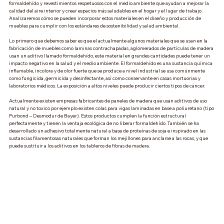
formaldehído y revestimientos respetuosos con el medio ambiente que ayudan a mejorar la 
calidad del aire interior y crear espacios más saludables en el hogar y el lugar de trabajo. 
Analizaremos cómo se pueden incorporar estos materiales en el diseño y producción de 
muebles para cumplir con los estándares de sostenibilidad y salud ambiental. 
Lo primero que debemos saber es que el actualmente algunos materiales que se usan en la 
fabricación de muebles como laminas contrachapadas, aglomerados de partículas de madera 
usan un aditivo llamado formaldehído, este material en grandes cantidades puede tener un 
impacto negativo en la salud y el medio ambiente. El formaldehído es una sustancia química 
inflamable, incolora y de olor fuerte que se produce a nivel industrial se usa comúnmente 
como fungicida, germicida y desinfectante, así como conservante en casas mortuorias y 
laboratorios médicos. La exposición a altos niveles puede producir ciertos tipos de cáncer.
Actualmente existen empresas fabricantes de paneles de madera que usan aditivos de uso 
natural y no toxico por ejemplo existen colas para vigas laminadas en base a poliuretano (tipo 
Purbond – Desmodur de Bayer). Estos productos cumplen la función estructural 
perfectamente y tienen la ventaja ecológica de no liberar formaldehído. También se ha 
desarrollado un adhesivo totalmente natural a base de proteínas de soja e inspirado en las 
sustancias filamentosas naturales que forman los mejillones para anclarse a las rocas, y que 
puede sustituir a los aditivos en los tableros de fibras de madera.