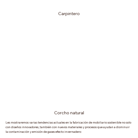
Carpintero
Corcho natural
Les mostraremos varias tendencias actuales en la fabricación de mobiliario sostenible no solo 
con diseños innovadores, también con nuevos materiales y procesos que ayudan a disminuir 
la contaminación y emisión de gases efecto invernadero: