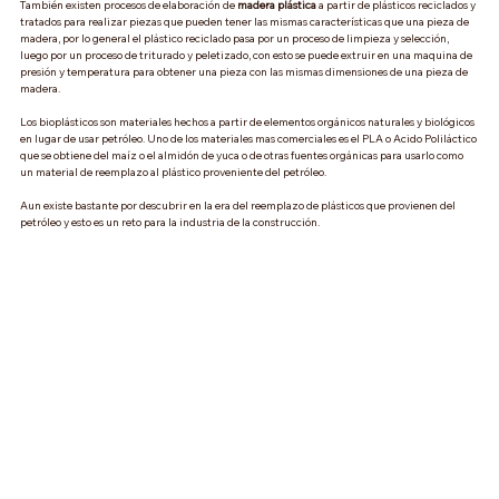
También existen procesos de elaboración de 
madera plástica
 a partir de plásticos reciclados y 
tratados para realizar piezas que pueden tener las mismas características que una pieza de 
madera, por lo general el plástico reciclado pasa por un proceso de limpieza y selección, 
luego por un proceso de triturado y peletizado, con esto se puede extruir en una maquina de 
presión y temperatura para obtener una pieza con las mismas dimensiones de una pieza de 
madera.
Los bioplásticos son materiales hechos a partir de elementos orgánicos naturales y biológicos 
en lugar de usar petróleo. Uno de los materiales mas comerciales es el PLA o Acido Poliláctico 
que se obtiene del maíz o el almidón de yuca o de otras fuentes orgánicas para usarlo como 
un material de reemplazo al plástico proveniente del petróleo. 
Aun existe bastante por descubrir en la era del reemplazo de plásticos que provienen del 
petróleo y esto es un reto para la industria de la construcción. 