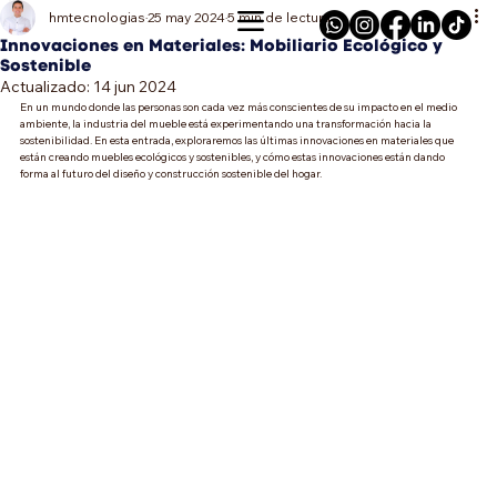
hmtecnologias
25 may 2024
5 min de lectura
Innovaciones en Materiales: Mobiliario Ecológico y
Sostenible
Actualizado:
14 jun 2024
En un mundo donde las personas son cada vez más conscientes de su impacto en el medio 
ambiente, la industria del mueble está experimentando una transformación hacia la 
sostenibilidad. En esta entrada, exploraremos las últimas innovaciones en materiales que 
están creando muebles ecológicos y sostenibles, y cómo estas innovaciones están dando 
forma al futuro del diseño y construcción sostenible del hogar.