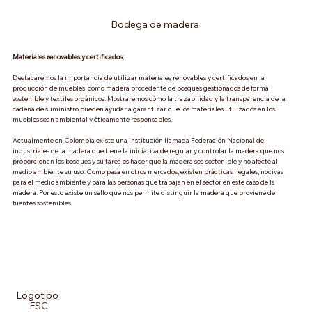
Bodega de madera 
Materiales renovables y certificados:
Destacaremos la importancia de utilizar materiales renovables y certificados en la 
producción de muebles, como madera procedente de bosques gestionados de forma 
sostenible y textiles orgánicos. Mostraremos cómo la trazabilidad y la transparencia de la 
cadena de suministro pueden ayudar a garantizar que los materiales utilizados en los 
muebles sean ambiental y éticamente responsables.
Actualmente en Colombia existe una institución llamada Federación Nacional de 
industriales de la madera que tiene la iniciativa de regular y controlar la madera que nos 
proporcionan los bosques y su tarea es hacer que la madera sea sostenible y no afecte al 
medio ambiente su uso. Como pasa en otros mercados, existen prácticas ilegales, nocivas 
para el medio ambiente y para las personas que trabajan en el sector en este caso de la 
madera. Por esto existe un sello que nos permite distinguir la madera que proviene de 
fuentes sostenibles.
Logotipo 
FSC