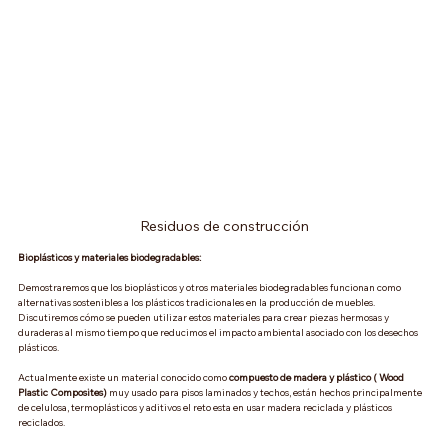
Residuos de construcción
Bioplásticos y materiales biodegradables:
Demostraremos que los bioplásticos y otros materiales biodegradables funcionan como 
alternativas sostenibles a los plásticos tradicionales en la producción de muebles. 
Discutiremos cómo se pueden utilizar estos materiales para crear piezas hermosas y 
duraderas al mismo tiempo que reducimos el impacto ambiental asociado con los desechos 
plásticos. 
Actualmente existe un material conocido como 
compuesto de madera y plástico ( Wood 
Plastic Composites)
 muy usado para pisos laminados y techos, están hechos principalmente 
de celulosa, termoplásticos y aditivos el reto esta en usar madera reciclada y plásticos 
reciclados.