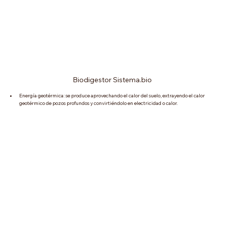
Biodigestor Sistema.bio 
Energía geotérmica: se produce aprovechando el calor del suelo, extrayendo el calor 
geotérmico de pozos profundos y convirtiéndolo en electricidad o calor.