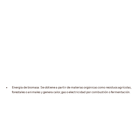
Energía de biomasa: Se obtiene a partir de materias orgánicas como residuos agrícolas, 
forestales o animales y genera calor, gas o electricidad por combustión o fermentación. 