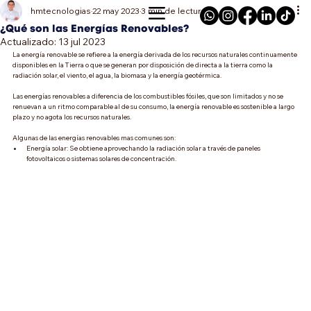
hmtecnologias
22 may 2023
3 min de lectura
¿Qué son las Energías Renovables?
Actualizado:
13 jul 2023
La energía renovable se refiere a la energía derivada de los recursos naturales continuamente 
disponibles en la Tierra o que se generan por disposición de directa a la tierra como la 
radiación solar, el viento, el agua, la biomasa y la energía geotérmica. 
Las energías renovables a diferencia de los combustibles fósiles, que son limitados y no se 
renuevan a un ritmo comparable al de su consumo, la energía renovable es sostenible a largo 
plazo y no agota los recursos naturales. 
Algunas de las energías renovables mas comunes son:
Energía solar: Se obtiene aprovechando la radiación solar a través de paneles 
fotovoltaicos o sistemas solares de concentración.