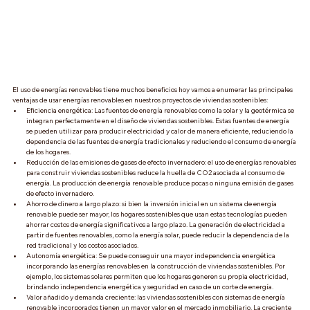
El uso de energías renovables tiene muchos beneficios hoy vamos a enumerar las principales 
ventajas de usar energías renovables en nuestros proyectos de viviendas sostenibles: 
Eficiencia energética: Las fuentes de energía renovables como la solar y la geotérmica se 
integran perfectamente en el diseño de viviendas sostenibles. Estas fuentes de energía 
se pueden utilizar para producir electricidad y calor de manera eficiente, reduciendo la 
dependencia de las fuentes de energía tradicionales y reduciendo el consumo de energía 
de los hogares.
Reducción de las emisiones de gases de efecto invernadero: el uso de energías renovables 
para construir viviendas sostenibles reduce la huella de CO2 asociada al consumo de 
energía. La producción de energía renovable produce pocas o ninguna emisión de gases 
de efecto invernadero.
Ahorro de dinero a largo plazo: si bien la inversión inicial en un sistema de energía 
renovable puede ser mayor, los hogares sostenibles que usan estas tecnologías pueden 
ahorrar costos de energía significativos a largo plazo. La generación de electricidad a 
partir de fuentes renovables, como la energía solar, puede reducir la dependencia de la 
red tradicional y los costos asociados.
Autonomía energética: Se puede conseguir una mayor independencia energética 
incorporando las energías renovables en la construcción de viviendas sostenibles. Por 
ejemplo, los sistemas solares permiten que los hogares generen su propia electricidad, 
brindando independencia energética y seguridad en caso de un corte de energía.
Valor añadido y demanda creciente: las viviendas sostenibles con sistemas de energía 
renovable incorporados tienen un mayor valor en el mercado inmobiliario. La creciente 