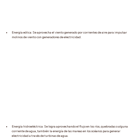
Energía eólica: Se aprovecha el viento generado por corrientes de aire para impulsar 
molinos de viento con generadores de electricidad. 
Energía hidroeléctrica: Se logra aprovechando el flujo en los ríos, quebradas o alguna 
corriente de agua, también la energía de las mareas en los océanos para generar 
electricidad a través de turbinas de agua.