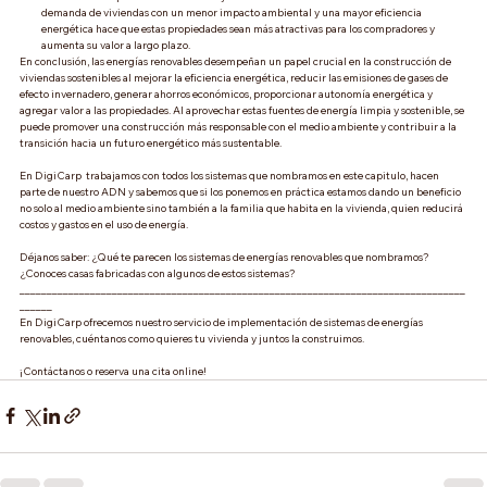
demanda de viviendas con un menor impacto ambiental y una mayor eficiencia 
energética hace que estas propiedades sean más atractivas para los compradores y 
aumenta su valor a largo plazo.
En conclusión, las energías renovables desempeñan un papel crucial en la construcción de 
viviendas sostenibles al mejorar la eficiencia energética, reducir las emisiones de gases de 
efecto invernadero, generar ahorros económicos, proporcionar autonomía energética y 
agregar valor a las propiedades. Al aprovechar estas fuentes de energía limpia y sostenible, se 
puede promover una construcción más responsable con el medio ambiente y contribuir a la 
transición hacia un futuro energético más sustentable.
En DigiCarp  trabajamos con todos los sistemas que nombramos en este capitulo, hacen 
parte de nuestro ADN y sabemos que si los ponemos en práctica estamos dando un beneficio 
no solo al medio ambiente sino también a la familia que habita en la vivienda, quien reducirá 
costos y gastos en el uso de energía. 
Déjanos saber: ¿Qué te parecen los sistemas de energías renovables que nombramos? 
¿Conoces casas fabricadas con algunos de estos sistemas?  
__________________________________________________________________________________
______
En DigiCarp ofrecemos nuestro servicio de implementación de sistemas de energías 
renovables, cuéntanos como quieres tu vivienda y juntos la construimos. 
¡Contáctanos o reserva una cita online!